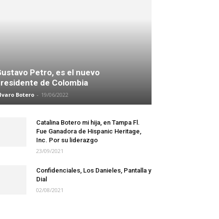
ustavo Petro, es el nuevo
residente de Colombia
lvaro Botero
-
19/06/2022
Catalina Botero mi hija, en Tampa Fl.
Fue Ganadora de Hispanic Heritage,
Inc. Por su liderazgo
23/09/2021
Confidenciales, Los Danieles, Pantalla y
Dial
02/08/2021