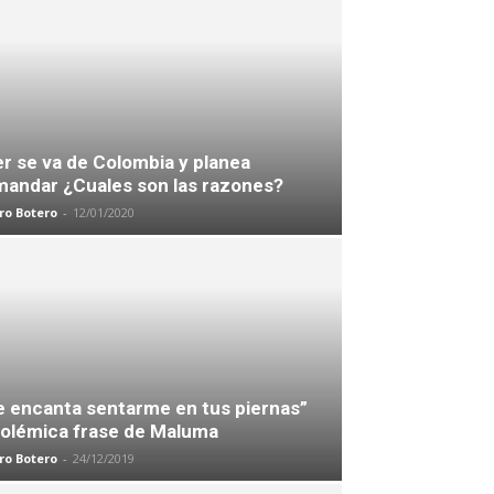
r se va de Colombia y planea
andar ¿Cuales son las razones?
ro Botero
-
12/01/2020
 encanta sentarme en tus piernas”
polémica frase de Maluma
ro Botero
-
24/12/2019