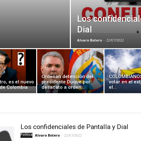
Los confidencial
Dial
Botero
Alvaro Botero
-
22/07/2022
Ordenan detención del
COLOMBIANOS
ro, es el nuevo
presidente Duque por
votar en el ext
 de Colombia
desacato a orden...
el...
Los confidenciales de Pantalla y Dial
Política
Alvaro Botero
-
22/07/2022