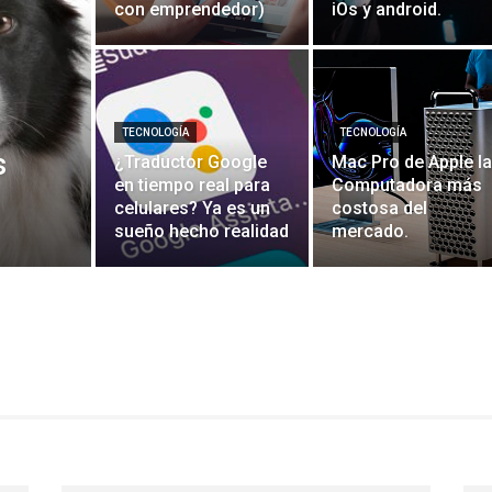
con emprendedor)
iOs y android.
TECNOLOGÍA
TECNOLOGÍA
s
¿Traductor Google
Mac Pro de Apple la
en tiempo real para
Computadora más
celulares? Ya es un
costosa del
sueño hecho realidad
mercado.