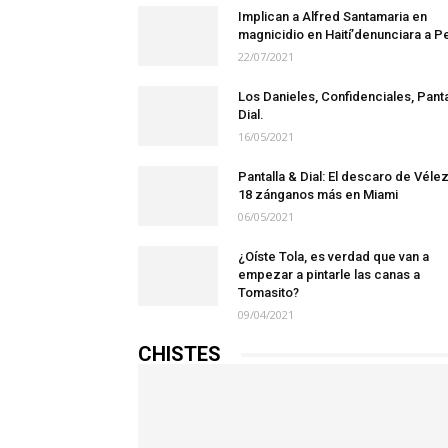
Implican a Alfred Santamaria en
magnicidio en Haití’denunciara a Pe
22/07/2021
Los Danieles, Confidenciales, Panta
Dial.
16/05/2021
Pantalla & Dial: El descaro de Vélez
18 zánganos más en Miami
06/05/2021
¿Oíste Tola, es verdad que van a
empezar a pintarle las canas a
Tomasito?
09/04/2021
CHISTES