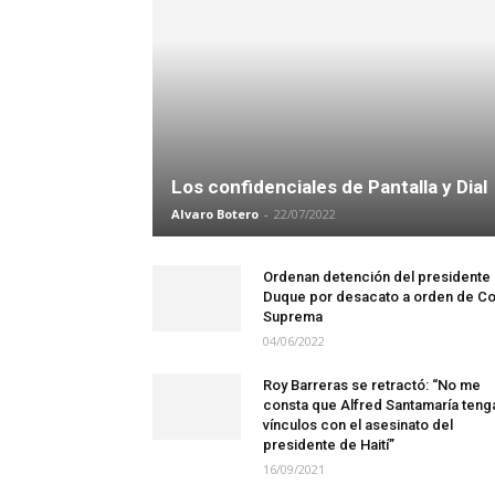
Los confidenciales de Pantalla y Dial
Alvaro Botero
-
22/07/2022
Ordenan detención del presidente
Duque por desacato a orden de Co
Suprema
04/06/2022
Roy Barreras se retractó: “No me
consta que Alfred Santamaría teng
vínculos con el asesinato del
presidente de Haití”
16/09/2021