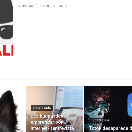
Crick aquí CONFIDENCIALES
TECNOLOGÍA
¿Es buena idea
TECNOLOGÍA
emprender por
internet? (entrevista
Totok desaparece 