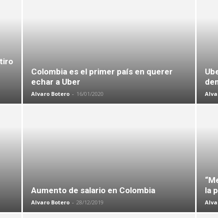
tiro
Colombia es el primer país en querer
Ube
echar a Uber
dem
Alvaro Botero
-
16/01/2020
Alva
“Me
Aumento de salario en Colombia
la 
Alvaro Botero
-
28/12/2019
Alva