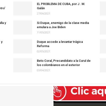
EL PROBLEMA DE CUBA, por J . M.
tro’
Galán
27/06/2021
lla y
Si Duque, enemigo de la clase media
emulara a Joe Biden
11/05/2021
 y
Duque accede a levantar trágica
Reforma
02/05/2021
Beto Coral, Precandidato a la Curul de
los colombianos en el exterior
03/04/2021