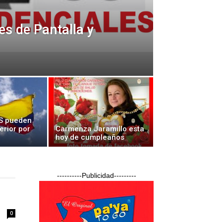
es de Pantalla y
 pueden
erior por
Carmenza Jaramillo esta
hoy de cumpleaños
----------Publicidad---------
0