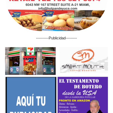
----------Publicidad---------