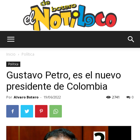
El
Inicio
Política
Política
Gustavo Petro, es el nuevo
Notiloco
presidente de Colombia
Por
Alvaro Botero
-
19/06/2022
2741
0
de
Botero