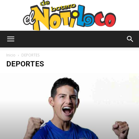
El
Inicio
DEPORTES
DEPORTES
Notiloco
de
Botero