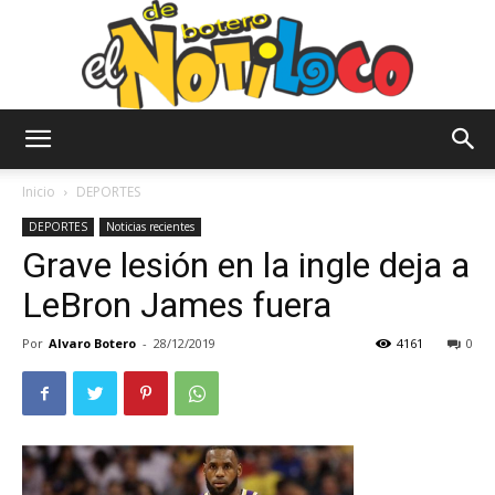
El
Inicio
DEPORTES
DEPORTES
Noticias recientes
Grave lesión en la ingle deja a
Notiloco
LeBron James fuera
Por
Alvaro Botero
-
28/12/2019
4161
0
de
Botero