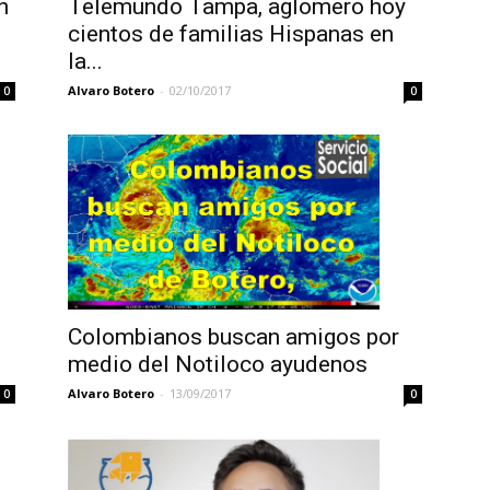
n
Telemundo Tampa, aglomero hoy
cientos de familias Hispanas en
la...
Alvaro Botero
-
02/10/2017
0
0
Colombianos buscan amigos por
medio del Notiloco ayudenos
Alvaro Botero
-
13/09/2017
0
0