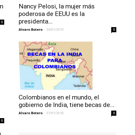
en
Nancy Pelosi, la mujer más
poderosa de EEUU es la
presidenta...
0
Alvaro Botero
-
04/01/2019
0
Colombianos en el mundo, el
gobierno de India, tiene becas de...
Alvaro Botero
-
07/01/2018
0
0