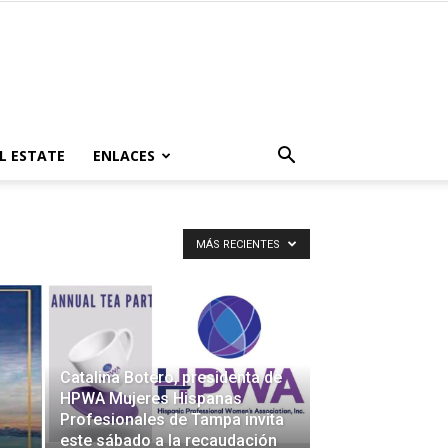
L ESTATE
ENLACES
MÁS RECIENTES
Catalina Botero, presidenta de
HPWA Mujeres Hispanas
Profesionales de Tampa invita
este sábado a la recaudación