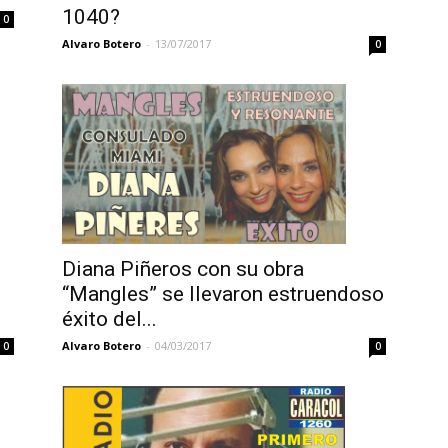
1040?
0
Alvaro Botero
-
13/07/2017
0
Diana Piñeros con su obra
“Mangles” se llevaron estruendoso
éxito del...
Alvaro Botero
-
04/03/2017
0
0