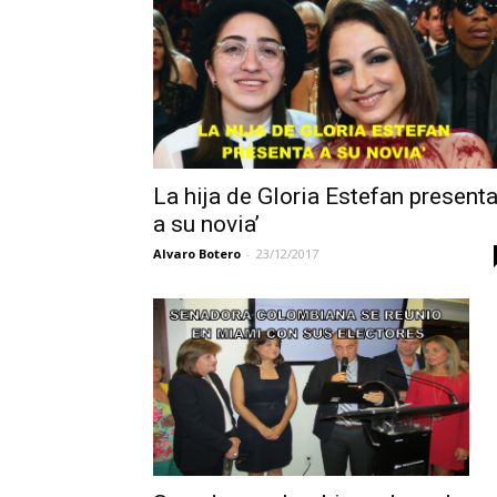
La hija de Gloria Estefan present
a su novia’
Alvaro Botero
-
23/12/2017