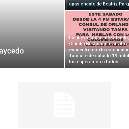
apasionante de Beatriz Par
Botero
La nueva consul de Orlando,
Claudia Bustamante, invita a
Caycedo
encuentro con la comunidad
Tampa este sábado 19 octu
los esperamos a todos