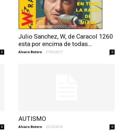
Julio Sanchez, W, de Caracol 1260
esta por encima de todas...
Alvaro Botero
-
27/01/2017
0
0
AUTISMO
Alvaro Botero
-
22/12/2016
0
0