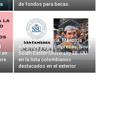
ga
de fondos para becas.
Alfred Santamaría, Maestría
l
Administración Empresas, Nova
 en
South Easter University EE. UU.
bre
en la lista colombianos
destacados en el exterior