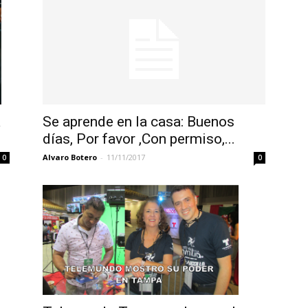
a
Se aprende en la casa: Buenos
días, Por favor ,Con permiso,...
Alvaro Botero
-
11/11/2017
0
0