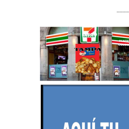
-------