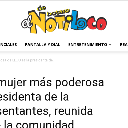
NCIALES
PANTALLA Y DIAL
ENTRETENIMIENTO
REA
El
osa de EEUU es la presidenta de...
 mujer más poderosa
Notiloco
esidenta de la
entantes, reunida
e la comunidad
de