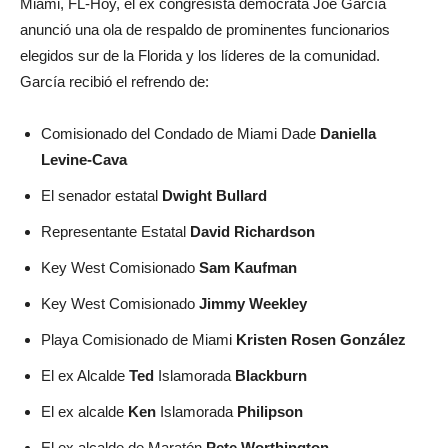
Miami, FL-Hoy, el ex congresista demócrata Joe García
anunció una ola de respaldo de prominentes funcionarios
elegidos sur de la Florida y los líderes de la comunidad.
García recibió el refrendo de:
Comisionado del Condado de Miami Dade
Daniella
Levine-Cava
El senador estatal
Dwight Bullard
Representante Estatal
David Richardson
Key West Comisionado
Sam Kaufman
Key West Comisionado
Jimmy Weekley
Playa Comisionado de Miami
Kristen Rosen González
El ex Alcalde
Ted
Islamorada
Blackburn
El ex alcalde
Ken
Islamorada
Philipson
El ex alcalde de Maratón
Pete Worthington