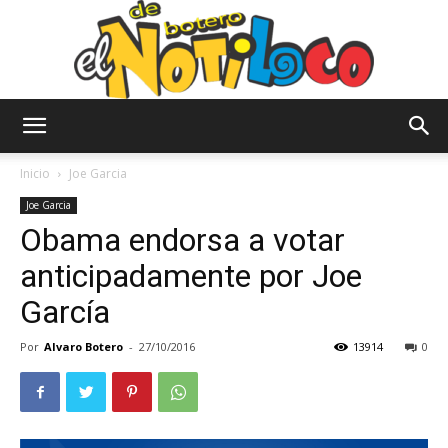
El
Inicio
Joe Garcia
Joe Garcia
Obama endorsa a votar
Notiloco
anticipadamente por Joe
García
de
Por
Alvaro Botero
-
27/10/2016
13914
0
Botero