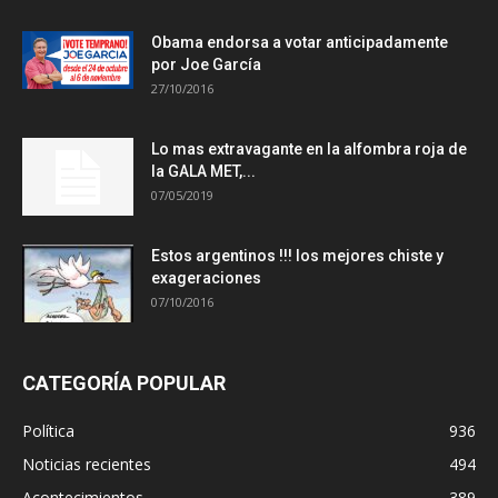
Obama endorsa a votar anticipadamente
por Joe García
27/10/2016
Lo mas extravagante en la alfombra roja de
la GALA MET,...
07/05/2019
Estos argentinos !!! los mejores chiste y
exageraciones
07/10/2016
CATEGORÍA POPULAR
Política
936
Noticias recientes
494
Acontecimientos
389