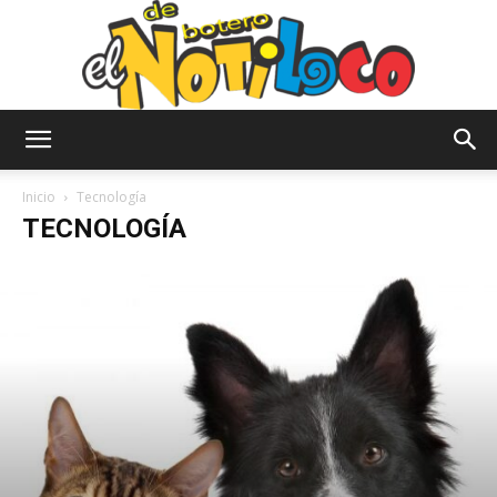
El
Inicio
Tecnología
TECNOLOGÍA
Notiloco
de
Botero