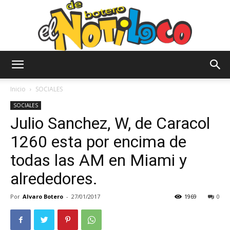
El
Inicio
SOCIALES
SOCIALES
Julio Sanchez, W, de Caracol
Notiloco
1260 esta por encima de
todas las AM en Miami y
de
alrededores.
Por
Alvaro Botero
-
27/01/2017
1969
0
Botero