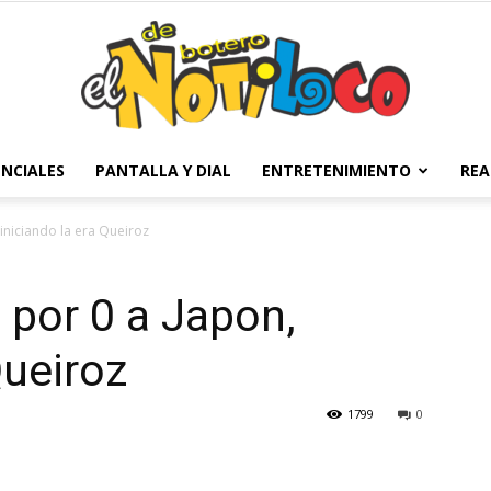
NCIALES
PANTALLA Y DIAL
ENTRETENIMIENTO
REA
El
iniciando la era Queiroz
por 0 a Japon,
Notiloco
Queiroz
1799
0
de