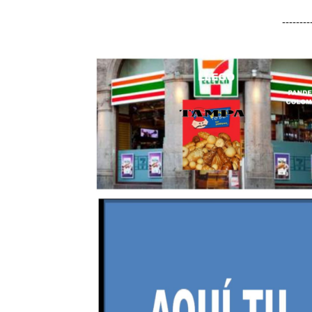
-------