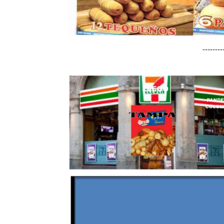
-------