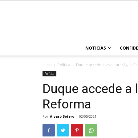
NOTICIAS
CONFIDE
Inicio
Política
Duque accede a levantar trágica R
Política
Duque accede a l
Reforma
Por
Alvaro Botero
-
02/05/2021