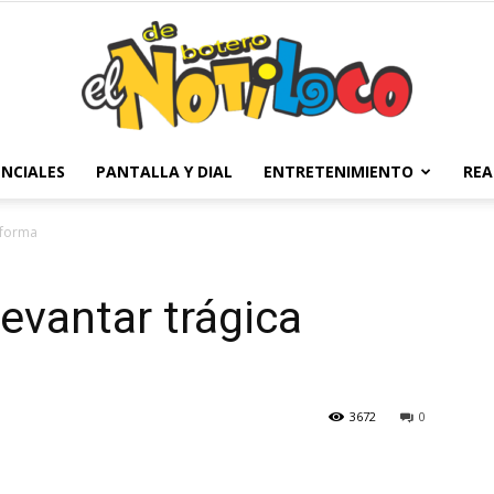
NCIALES
PANTALLA Y DIAL
ENTRETENIMIENTO
REA
El
eforma
evantar trágica
Notiloco
3672
0
de