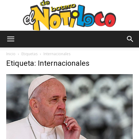
El
Inicio
Etiquetas
Internacionales
Etiqueta: Internacionales
Notiloco
de
Botero