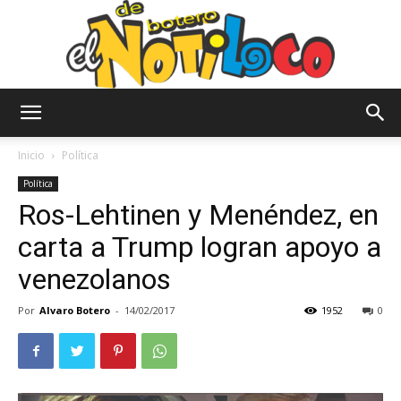
El
Inicio
Política
Política
Ros-Lehtinen y Menéndez, en
Notiloco
carta a Trump logran apoyo a
venezolanos
de
Por
Alvaro Botero
-
14/02/2017
1952
0
Botero