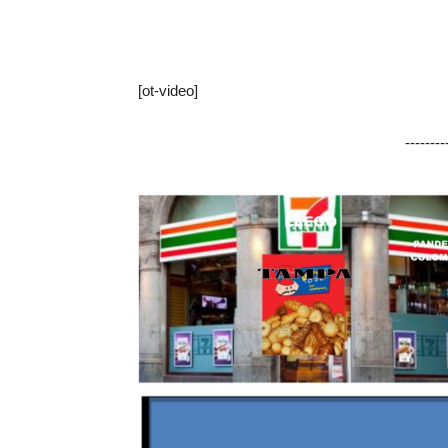
[ot-video]
-------