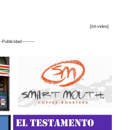
[/ot-video]
---Publicidad---------