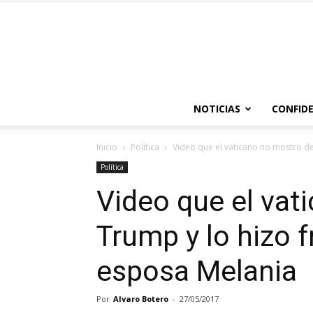
NOTICIAS
CONFIDE
Inicio
Política
Video que el vaticano no mostro de 
Política
Video que el vat
Trump y lo hizo 
esposa Melania
Por
Alvaro Botero
-
27/05/2017