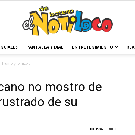
NCIALES
PANTALLA Y DIAL
ENTRETENIMIENTO
REA
El
Trump y lo hizo ...
icano no mostro de
Notiloco
frustrado de su
1986
0
de