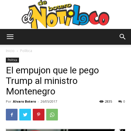
El
Inicio
Política
Política
El empujon que le pego
Notiloco
Trump al ministro
Montenegro
de
Por
Alvaro Botero
-
26/05/2017
2835
0
Botero