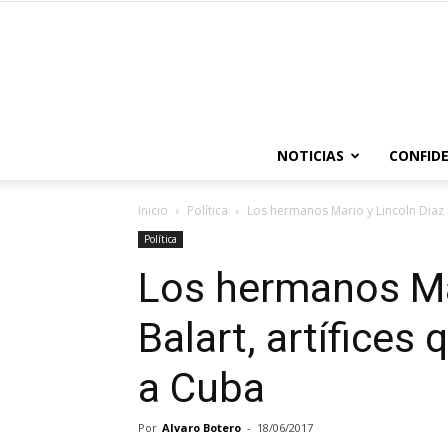
NOTICIAS
CONFIDE
Inicio
Política
Los hermanos Mario y Lincoln Diaz B
Política
Los hermanos Mar
Balart, artífices
a Cuba
Por
Alvaro Botero
-
18/06/2017