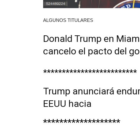
ALGUNOS TITULARES
Donald Trump en Miam
cancelo el pacto del g
*************************
Trump anunciará endure
EEUU hacia
*******************