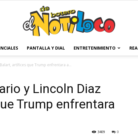
NCIALES
PANTALLA Y DIAL
ENTRETENIMIENTO
REA
El
alart, artífices que Trump enfrentara a...
io y Lincoln Diaz
Notiloco
 que Trump enfrentara
3409
0
de