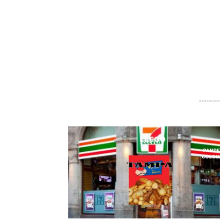
-------