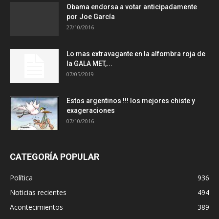
Obama endorsa a votar anticipadamente
por Joe García
27/10/2016
Lo mas extravagante en la alfombra roja de
la GALA MET,...
07/05/2019
Estos argentinos !!! los mejores chiste y
exageraciones
07/10/2016
CATEGORÍA POPULAR
Política
936
Noticias recientes
494
Acontecimientos
389