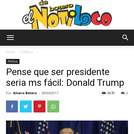
El
Inicio
Política
Política
Pense que ser presidente
Notiloco
seria ms fácil: Donald Trump
Por
Alvaro Botero
-
28/04/2017
2070
0
de
Botero