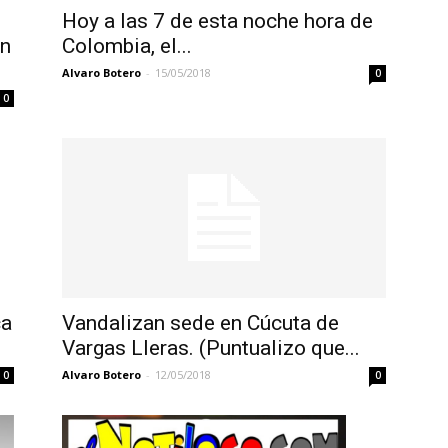
Hoy a las 7 de esta noche hora de
Colombia, el...
en
Alvaro Botero
-
15/05/2018
0
0
Vandalizan sede en Cúcuta de
ca
Vargas Lleras. (Puntualizo que...
Alvaro Botero
-
12/05/2018
0
0