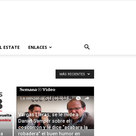
L ESTATE
ENLACES
MÁS RECIENTES
Vargas Lleras, se le mide a
Daniel Samper sobre el
coscorrón y le dice “acabara la
da
robadera” el buen humor en