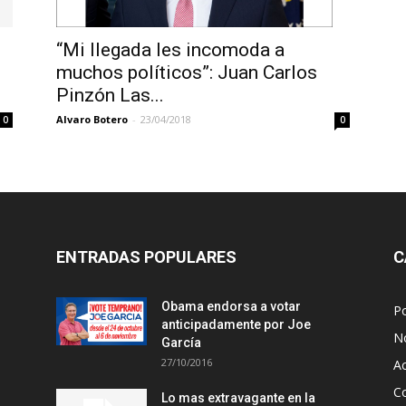
“Mi llegada les incomoda a
muchos políticos”: Juan Carlos
Pinzón Las...
Alvaro Botero
-
23/04/2018
0
0
ENTRADAS POPULARES
C
Obama endorsa a votar
Po
anticipadamente por Joe
No
García
27/10/2016
A
Co
Lo mas extravagante en la