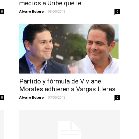
medios a Uribe que le...
Alvaro Botero
-
08/05/2018
0
0
Partido y fórmula de Viviane
Morales adhieren a Vargas Lleras
Alvaro Botero
-
07/05/2018
0
0