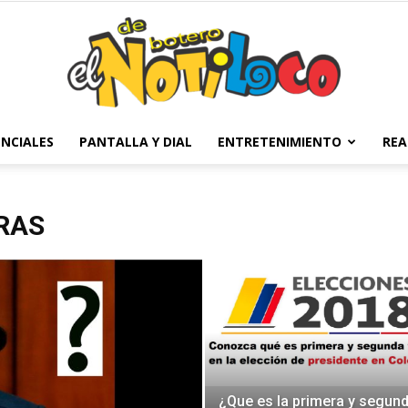
NCIALES
PANTALLA Y DIAL
ENTRETENIMIENTO
REA
El
RAS
Notiloco
¿Que es la primera y segun
de