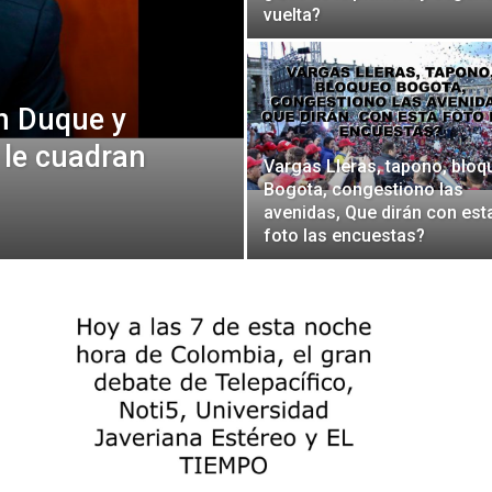
vuelta?
n Duque y
Botero
 le cuadran
Vargas Lleras, tapono, bloq
Bogota, congestiono las
avenidas, Que dirán con est
foto las encuestas?