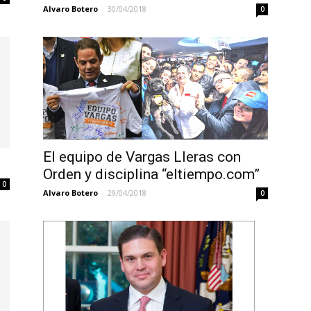
Alvaro Botero
-
30/04/2018
0
El equipo de Vargas Lleras con
Orden y disciplina “eltiempo.com”
0
Alvaro Botero
-
29/04/2018
0