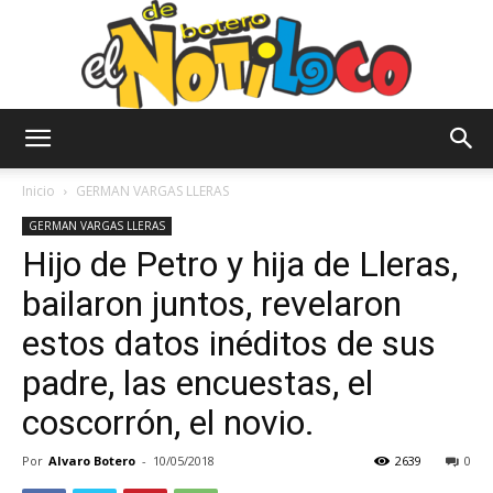
El
Inicio
GERMAN VARGAS LLERAS
GERMAN VARGAS LLERAS
Hijo de Petro y hija de Lleras,
Notiloco
bailaron juntos, revelaron
estos datos inéditos de sus
de
padre, las encuestas, el
coscorrón, el novio.
Botero
Por
Alvaro Botero
-
10/05/2018
2639
0