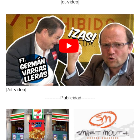
[ot-video]
[/ot-video]
----------Publicidad---------