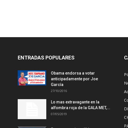
ENTRADAS POPULARES
C
Obama endorsa a votar
Po
anticipadamente por Joe
No
García
27/10/2016
A
Co
Lo mas extravagante en la
alfombra roja de la GALA MET,...
D
07/05/2019
C
P