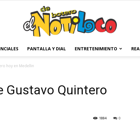
NCIALES
PANTALLA Y DIAL
ENTRETENIMIENTO
REA
El
ero hoy en Medellin
e Gustavo Quintero
Notiloco
1884
0
de