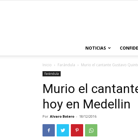
NOTICIAS
CONFIDE
Inicio
Farándula
Murio el cantante Gustavo Quint
Farándula
Murio el cantant
hoy en Medellin
Por
Alvaro Botero
-
18/12/2016