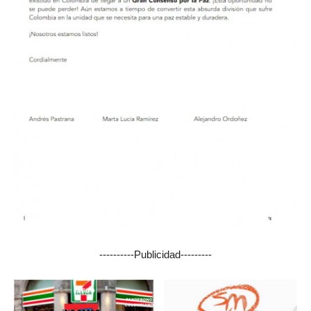
----------Publicidad---------