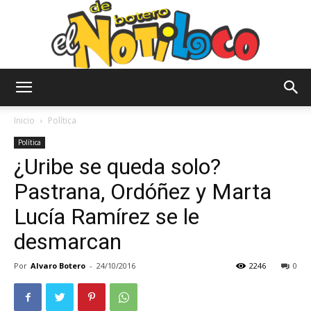
El
Inicio
Política
Política
¿Uribe se queda solo?
Notiloco
Pastrana, Ordóñez y Marta
Lucía Ramírez se le
de
desmarcan
Por
Alvaro Botero
-
24/10/2016
2246
0
Botero