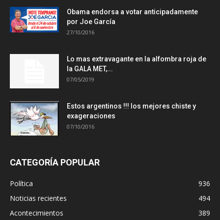
Obama endorsa a votar anticipadamente
por Joe García
27/10/2016
Lo mas extravagante en la alfombra roja de
la GALA MET,...
07/05/2019
Estos argentinos !!! los mejores chiste y
exageraciones
07/10/2016
CATEGORÍA POPULAR
Política
936
Noticias recientes
494
Acontecimientos
389