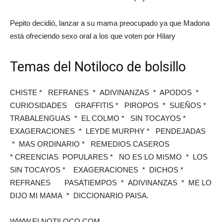
Pepito decidió, lanzar a su mama preocupado ya que Madona
está ofreciendo sexo oral a los que voten por Hilary
Temas del Notiloco de bolsillo
CHISTE * REFRANES * ADIVINANZAS * APODOS *
CURIOSIDADES GRAFFITIS * PIROPOS * SUEÑOS *
TRABALENGUAS * EL COLMO * SIN TOCAYOS *
EXAGERACIONES * LEYDE MURPHY * PENDEJADAS
* MAS ORDINARIO * REMEDIOS CASEROS
* CREENCIAS POPULARES * NO ES LO MISMO * LOS
SIN TOCAYOS * EXAGERACIONES * DICHOS *
REFRANES PASATIEMPOS * ADIVINANZAS * ME LO
DIJO MI MAMA * DICCIONARIO PAISA.
WWW.ELNOTILOCO.COM