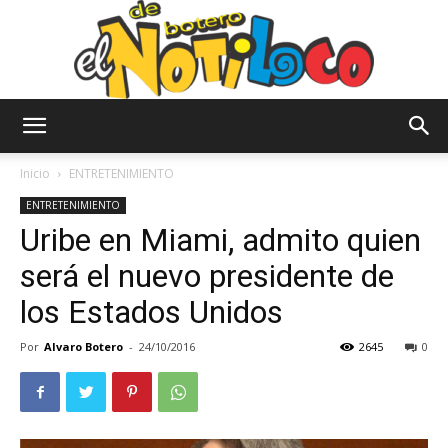
El
Inicio
ENTRETENIMIENTO
ENTRETENIMIENTO
Uribe en Miami, admito quien
Notiloco
será el nuevo presidente de
los Estados Unidos
de
Por
Alvaro Botero
-
24/10/2016
2645
0
Botero