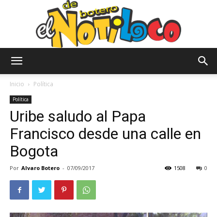
El
Inicio
Política
Política
Uribe saludo al Papa
Notiloco
Francisco desde una calle en
Bogota
de
Por
Alvaro Botero
-
07/09/2017
1508
0
Botero