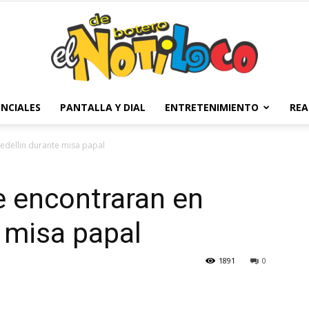
NCIALES
PANTALLA Y DIAL
ENTRETENIMIENTO
REA
El
edellin durante misa papal
e encontraran en
Notiloco
 misa papal
1891
0
de