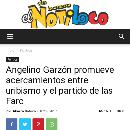
El
Inicio
Política
Política
Angelino Garzón promueve
Notiloco
acercamientos entre
uribismo y el partido de las
de
Farc
Por
Alvaro Botero
-
07/09/2017
1631
0
Botero