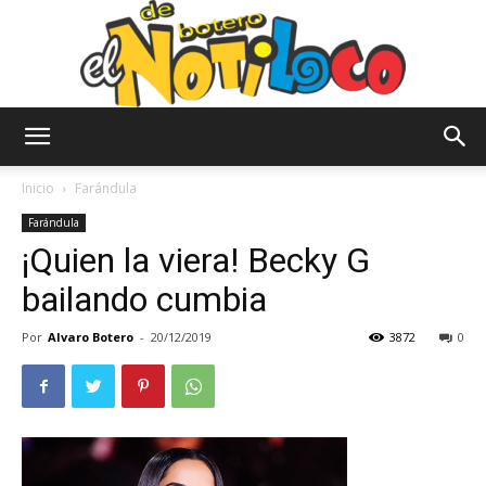
El
Inicio
Farándula
Farándula
¡Quien la viera! Becky G
Notiloco
bailando cumbia
Por
Alvaro Botero
-
20/12/2019
3872
0
de
Botero