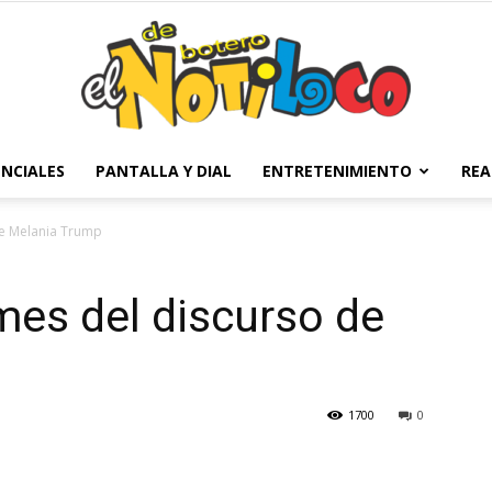
NCIALES
PANTALLA Y DIAL
ENTRETENIMIENTO
REA
El
e Melania Trump
es del discurso de
Notiloco
1700
0
de