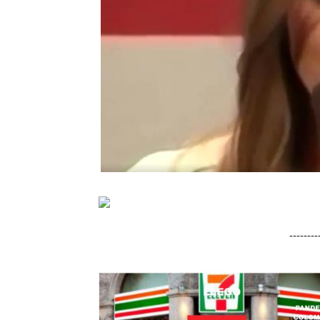
-------