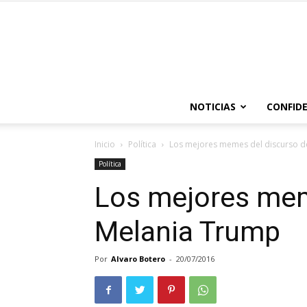
NOTICIAS
CONFIDE
Inicio
Política
Los mejores memes del discurso d
Política
Los mejores mem
Melania Trump
Por
Alvaro Botero
-
20/07/2016