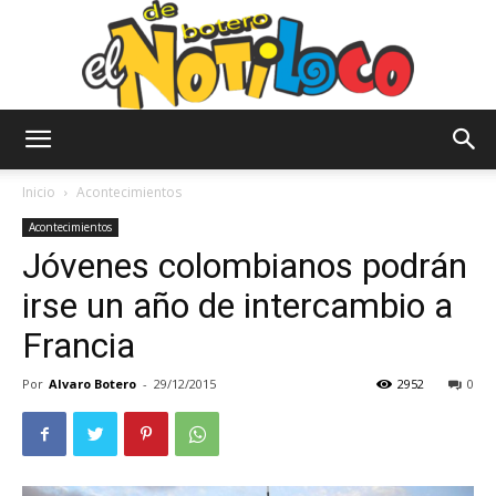
El
Inicio
Acontecimientos
Acontecimientos
Jóvenes colombianos podrán
Notiloco
irse un año de intercambio a
Francia
de
Por
Alvaro Botero
-
29/12/2015
2952
0
Botero