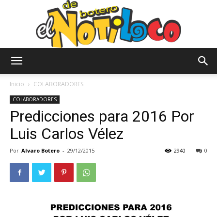
El
Inicio
COLABORADORES
COLABORADORES
Predicciones para 2016 Por
Notiloco
Luis Carlos Vélez
Por
Alvaro Botero
-
29/12/2015
2940
0
de
Botero