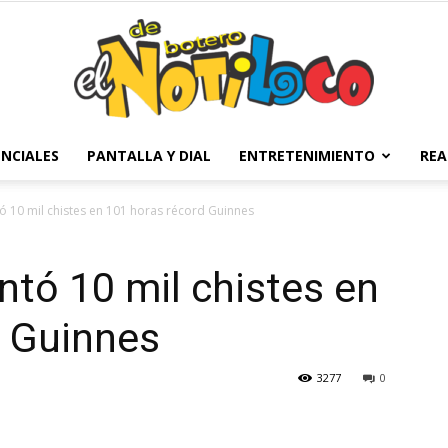
NCIALES
PANTALLA Y DIAL
ENTRETENIMIENTO
REA
El
tó 10 mil chistes en 101 horas récord Guinnes
ontó 10 mil chistes en
Notiloco
d Guinnes
3277
0
de