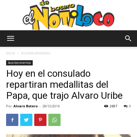
El
Inicio
Acontecimientos
Acontecimientos
Hoy en el consulado
Notiloco
repartiran medallitas del
Papa, que trajo Alvaro Uribe
de
Por
Alvaro Botero
-
28/12/2016
2697
0
Botero