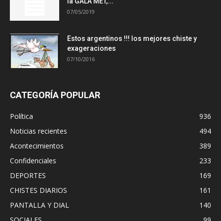
la GALA MET,...
07/05/2019
Estos argentinos !!! los mejores chiste y
exageraciones
07/10/2016
CATEGORÍA POPULAR
Política
936
Noticias recientes
494
Acontecimientos
389
Confidenciales
233
DEPORTES
169
CHISTES DIARIOS
161
PANTALLA Y DIAL
140
SOCIALES
99