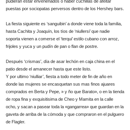
pudieran estar envenenados o haber cuchillas de afeitar
puestas por sociopatas perversos dentro de los Hershey bars.
La fiesta siguiente es ‘sanguibin’ a donde viene toda la familia,
hasta Cachita y Joaquín, los tíos de ‘niullersi’ que nadie
soporta vienen a comerse el ‘terqui’ estilo cubano con arroz,
frijoles y yuca y un pudín de pan o flan de postre.
Después ‘crismas’, día de asar lechón en caja china en el
patio desde el amanecer hasta que este listo.
Y por ultimo ‘niulliar’, fiesta a todo meter de fin de año en
donde las mujeres se encasquetan sus mas finos ajuares
comprados en Berta y Pepe, » y ño que Barato», o en la tienda
de ropa fina y exquisitisima de Cheo y Mamita en la calle
ocho, y sacan a pasear toda la «gangarrea» que guardan en la
gaveta de arriba de la cómoda y que compraron en el pulguero
de Flagler.