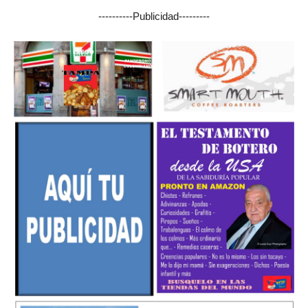
----------Publicidad---------