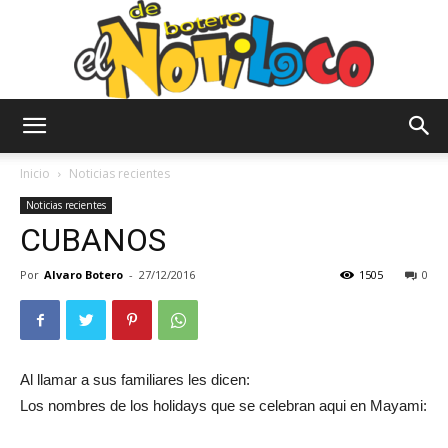
El
Inicio
Noticias recientes
Noticias recientes
CUBANOS
Notiloco
Por
Alvaro Botero
-
27/12/2016
1505
0
de
Al llamar a sus familiares les dicen:
Los nombres de los holidays que se celebran aqui en Mayami:
Botero