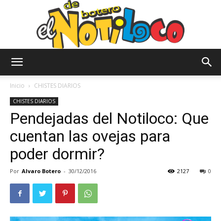
El
Inicio
CHISTES DIARIOS
CHISTES DIARIOS
Pendejadas del Notiloco: Que
Notiloco
cuentan las ovejas para
poder dormir?
de
Por
Alvaro Botero
-
30/12/2016
2127
0
Botero