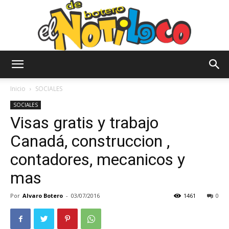
El
Inicio
SOCIALES
SOCIALES
Visas gratis y trabajo
Notiloco
Canadá, construccion ,
contadores, mecanicos y
de
mas
Por
Alvaro Botero
-
03/07/2016
1461
0
Botero