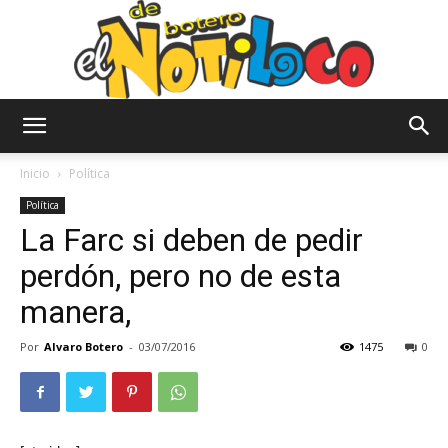
El
Inicio
Política
Política
La Farc si deben de pedir
Notiloco
perdón, pero no de esta
manera,
de
Por
Alvaro Botero
-
03/07/2016
1475
0
Botero