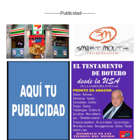
----------Publicidad---------