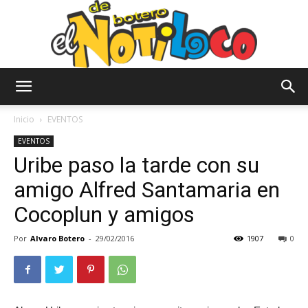
El
Inicio
EVENTOS
EVENTOS
Uribe paso la tarde con su
Notiloco
amigo Alfred Santamaria en
Cocoplun y amigos
de
Por
Alvaro Botero
-
29/02/2016
1907
0
Botero