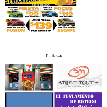
----------Publicidad---------