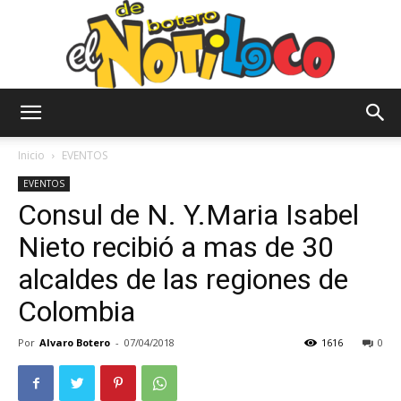
El
Inicio
EVENTOS
EVENTOS
Consul de N. Y.Maria Isabel
Notiloco
Nieto recibió a mas de 30
alcaldes de las regiones de
de
Colombia
Por
Alvaro Botero
-
07/04/2018
1616
0
Botero