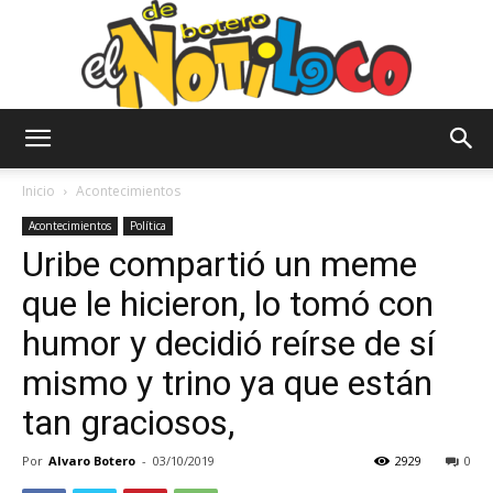
El
Inicio
Acontecimientos
Acontecimientos
Política
Uribe compartió un meme
Notiloco
que le hicieron, lo tomó con
humor y decidió reírse de sí
de
mismo y trino ya que están
tan graciosos,
Botero
Por
Alvaro Botero
-
03/10/2019
2929
0