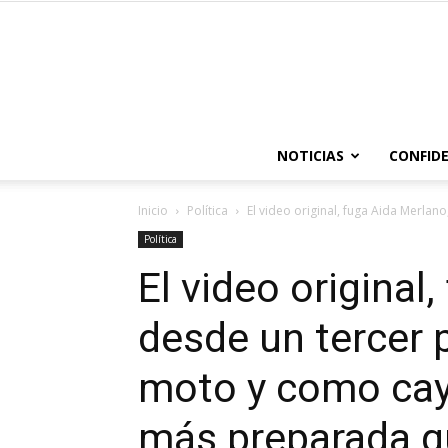
NOTICIAS
CONFIDE
Inicio
Política
El video original, fuga Aida Merlano
Política
El video original
desde un tercer 
moto y como cayó
más preparada q