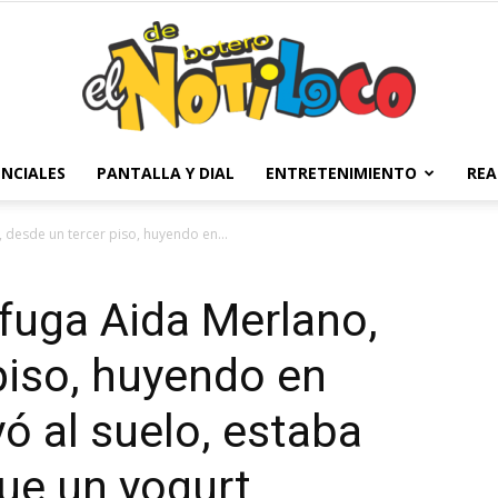
NCIALES
PANTALLA Y DIAL
ENTRETENIMIENTO
REA
El
, desde un tercer piso, huyendo en...
, fuga Aida Merlano,
Notiloco
piso, huyendo en
 al suelo, estaba
ue un yogurt.
de