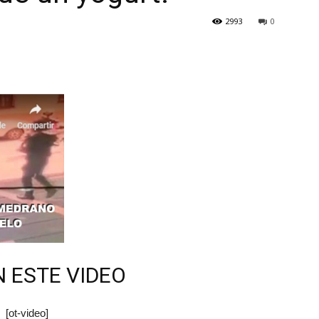
2993
0
Botero
N ESTE VIDEO
[ot-video]