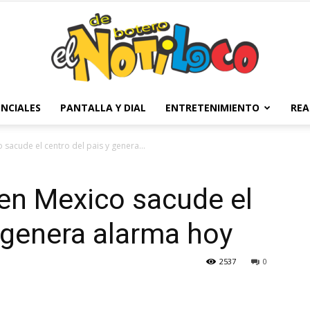
NCIALES
PANTALLA Y DIAL
ENTRETENIMIENTO
REA
El
sacude el centro del pais y genera...
en Mexico sacude el
Notiloco
y genera alarma hoy
2537
0
de