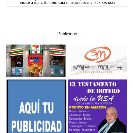
----------Publicidad---------