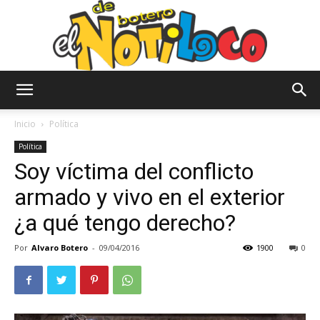
El
Inicio
Política
Política
Soy víctima del conflicto
Notiloco
armado y vivo en el exterior
¿a qué tengo derecho?
de
Por
Alvaro Botero
-
09/04/2016
1900
0
Botero