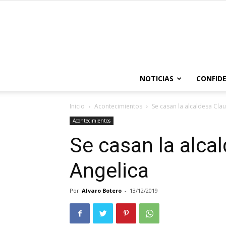
NOTICIAS
CONFIDE
Inicio
Acontecimientos
Se casan la alcaldesa Cla
Acontecimientos
Se casan la alca
Angelica
Por
Alvaro Botero
-
13/12/2019