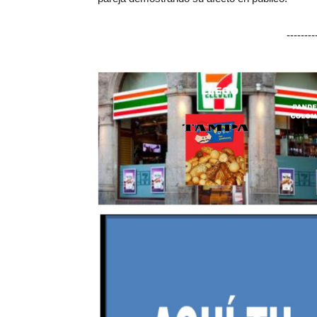
-------