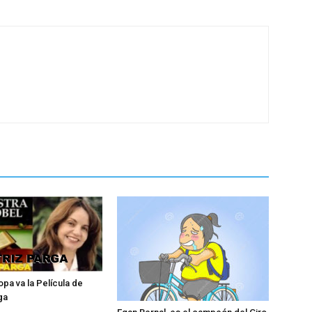
opa va la Película de
ga