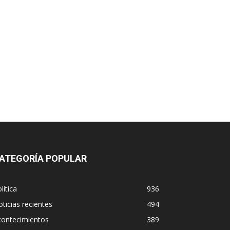
ATEGORÍA POPULAR
lítica
936
ticias recientes
494
contecimientos
389