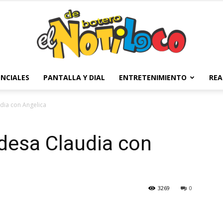
NCIALES
PANTALLA Y DIAL
ENTRETENIMIENTO
REA
El
udia con Angelica
ldesa Claudia con
Notiloco
3269
0
de