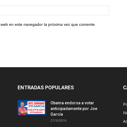
io web en este navegador la próxima vez que comente.
ENTRADAS POPULARES
C
Obama endorsa a votar
Po
anticipadamente por Joe
No
García
27/10/2016
A