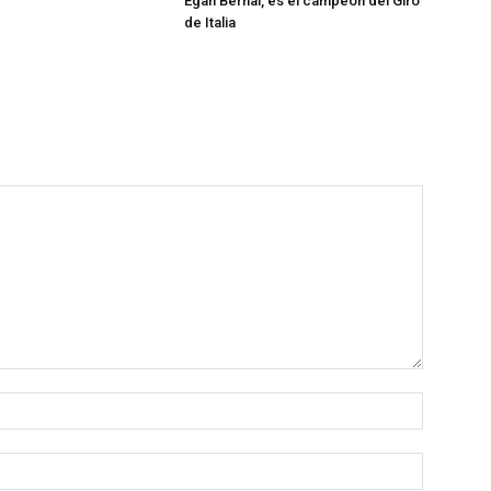
Egan Bernal, es el campeón del Giro
de Italia