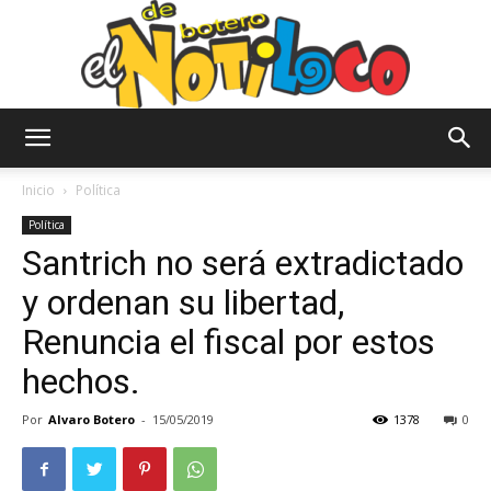
El
Inicio
Política
Política
Santrich no será extradictado
Notiloco
y ordenan su libertad,
Renuncia el fiscal por estos
de
hechos.
Por
Alvaro Botero
-
15/05/2019
1378
0
Botero