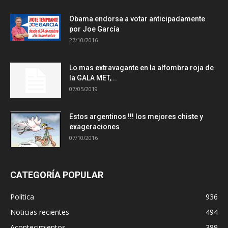
Obama endorsa a votar anticipadamente
por Joe García
27/10/2016
Lo mas extravagante en la alfombra roja de
la GALA MET,...
07/05/2019
Estos argentinos !!! los mejores chiste y
exageraciones
07/10/2016
CATEGORÍA POPULAR
Política
936
Noticias recientes
494
Acontecimientos
389