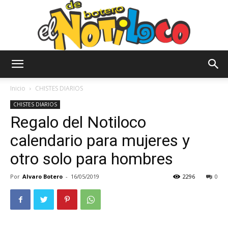
El
Inicio
CHISTES DIARIOS
CHISTES DIARIOS
Regalo del Notiloco
Notiloco
calendario para mujeres y
otro solo para hombres
de
Por
Alvaro Botero
-
16/05/2019
2296
0
Botero