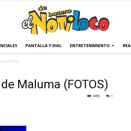
NCIALES
PANTALLA Y DIAL
ENTRETENIMIENTO
REA
El
uma (FOTOS)
n de Maluma (FOTOS)
Notiloco
3490
0
de