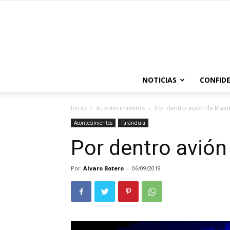
NOTICIAS
CONFIDE
Inicio
Acontecimientos
Por dentro avión de Mal
Acontecimientos
Farándula
Por dentro avió
Por
Alvaro Botero
-
06/09/2019