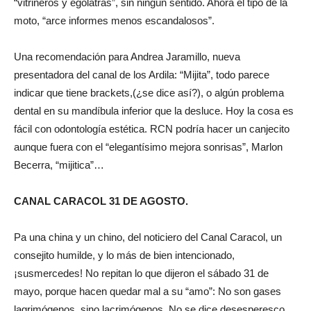
“vitrineros y ególatras”, sin ningún sentido. Ahora el tipo de la
moto, “arce informes menos escandalosos”.
Una recomendación para Andrea Jaramillo, nueva
presentadora del canal de los Ardila: “Mijita”, todo parece
indicar que tiene brackets,(¿se dice así?), o algún problema
dental en su mandíbula inferior que la desluce. Hoy la cosa es
fácil con odontología estética. RCN podría hacer un canjecito
aunque fuera con el “elegantísimo mejora sonrisas”, Marlon
Becerra, “mijitica”…
CANAL CARACOL 31 DE AGOSTO.
Pa una china y un chino, del noticiero del Canal Caracol, un
consejito humilde, y lo más de bien intencionado,
¡susmercedes! No repitan lo que dijeron el sábado 31 de
mayo, porque hacen quedar mal a su “amo”: No son gases
lagrimógenos, sino lacrimógenos. No se dice desesperesco,