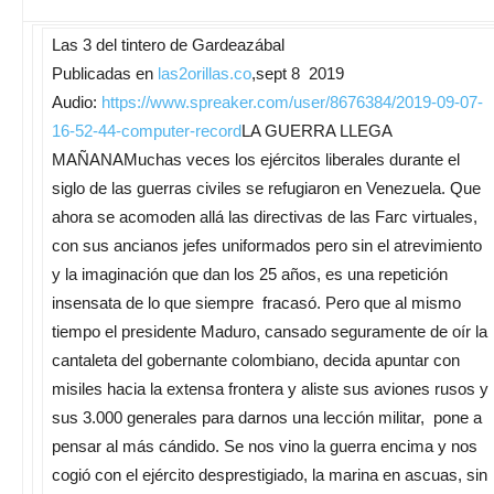
Las 3 del tintero de Gardeazábal
Publicadas en
las2orillas.co
,sept 8 2019
Audio:
https://www.spreaker.com/user/
8676384/2019-09-07-
16-52-44-
computer-record
LA GUERRA LLEGA
MAÑANAMuchas veces los ejércitos liberales durante el
siglo de las guerras civiles se refugiaron en Venezuela. Que
ahora se acomoden allá las directivas de las Farc virtuales,
con sus ancianos jefes uniformados pero sin el atrevimiento
y la imaginación que dan los 25 años, es una repetición
insensata de lo que siempre fracasó. Pero que al mismo
tiempo el presidente Maduro, cansado seguramente de oír la
cantaleta del gobernante colombiano, decida apuntar con
misiles hacia la extensa frontera y aliste sus aviones rusos y
sus 3.000 generales para darnos una lección militar, pone a
pensar al más cándido. Se nos vino la guerra encima y nos
cogió con el ejército desprestigiado, la marina en ascuas, sin