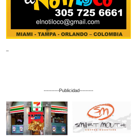
–
----------Publicidad---------