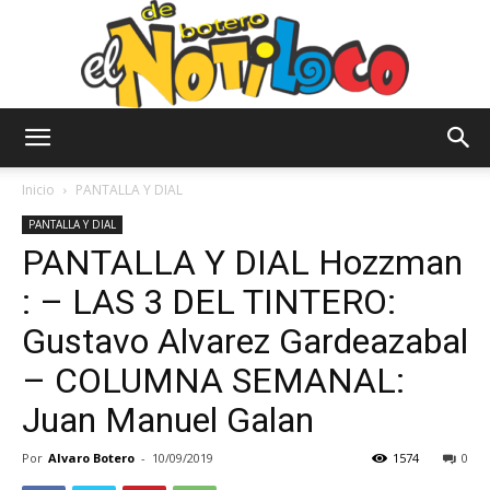
El
Inicio
PANTALLA Y DIAL
PANTALLA Y DIAL
PANTALLA Y DIAL Hozzman
Notiloco
: – LAS 3 DEL TINTERO:
Gustavo Alvarez Gardeazabal
de
– COLUMNA SEMANAL:
Juan Manuel Galan
Botero
Por
Alvaro Botero
-
10/09/2019
1574
0