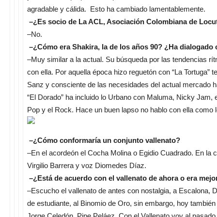
agradable y cálida. Esto ha cambiado lamentablemente.
–¿Es socio de La ACL, Asociación Colombiana de Locu
–No.
–¿Cómo era Shakira, la de los años 90? ¿Ha dialogado 
–Muy similar a la actual. Su búsqueda por las tendencias r
con ella. Por aquella época hizo reguetón con “La Tortuga” 
Sanz y consciente de las necesidades del actual mercado 
“El Dorado” ha incluido lo Urbano con Maluma, Nicky Jam, el
Pop y el Rock. Hace un buen lapso no hablo con ella como 
–¿Cómo conformaría un conjunto vallenato?
–En el acordeón el Cocha Molina o Egidio Cuadrado. En la c
Virgilio Barrera y voz Diomedes Díaz.
–¿Está de acuerdo con el vallenato de ahora o era mejor
–Escucho el vallenato de antes con nostalgia, a Escalona,
de estudiante, al Binomio de Oro, sin embargo, hoy tambi
Jorge Celedón, Pipe Peláez. Con el Vallenato voy al pasado 