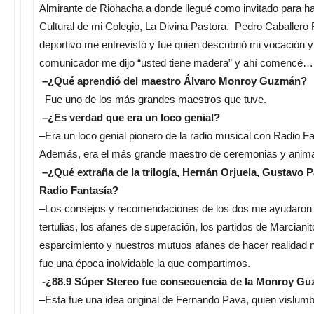
Almirante de Riohacha a donde llegué como invitado para 
Cultural de mi Colegio, La Divina Pastora. Pedro Caballero F
deportivo me entrevistó y fue quien descubrió mi vocación y
comunicador me dijo “usted tiene madera” y ahí comencé…
–¿Qué aprendió del maestro Álvaro Monroy Guzmán?
–Fue uno de los más grandes maestros que tuve.
–¿Es verdad que era un loco genial?
–Era un loco genial pionero de la radio musical con Radio Fa
Además, era el más grande maestro de ceremonias y anima
–¿Qué extraña de la trilogía, Hernán Orjuela, Gustavo 
Radio Fantasía?
–Los consejos y recomendaciones de los dos me ayudaron y
tertulias, los afanes de superación, los partidos de Marcian
esparcimiento y nuestros mutuos afanes de hacer realidad 
fue una época inolvidable la que compartimos.
-¿88.9 Súper Stereo fue consecuencia de la
Monroy Gu
–Esta fue una idea original de Fernando Pava, quien vislum