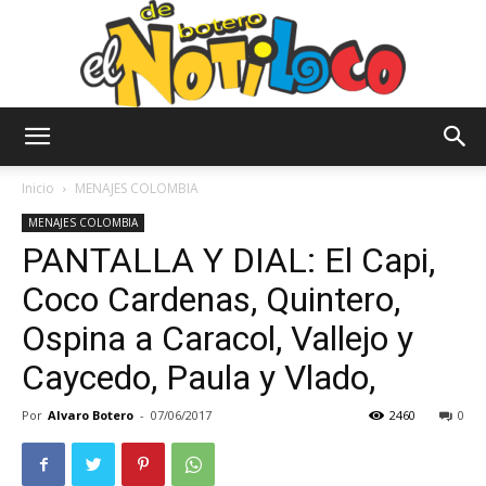
El
Inicio
MENAJES COLOMBIA
MENAJES COLOMBIA
PANTALLA Y DIAL: El Capi,
Notiloco
Coco Cardenas, Quintero,
Ospina a Caracol, Vallejo y
de
Caycedo, Paula y Vlado,
Por
Alvaro Botero
-
07/06/2017
2460
0
Botero