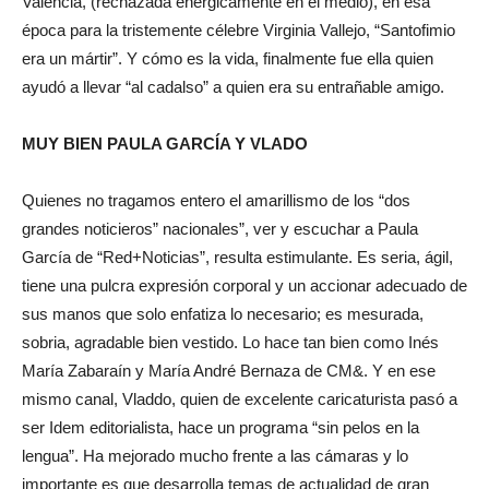
Valencia, (rechazada enérgicamente en el medio), en esa
época para la tristemente célebre Virginia Vallejo, “Santofimio
era un mártir”. Y cómo es la vida, finalmente fue ella quien
ayudó a llevar “al cadalso” a quien era su entrañable amigo.
MUY BIEN PAULA GARCÍA Y VLADO
Quienes no tragamos entero el amarillismo de los “dos
grandes noticieros” nacionales”, ver y escuchar a Paula
García de “Red+Noticias”, resulta estimulante. Es seria, ágil,
tiene una pulcra expresión corporal y un accionar adecuado de
sus manos que solo enfatiza lo necesario; es mesurada,
sobria, agradable bien vestido. Lo hace tan bien como Inés
María Zabaraín y María André Bernaza de CM&. Y en ese
mismo canal, Vladdo, quien de excelente caricaturista pasó a
ser Idem editorialista, hace un programa “sin pelos en la
lengua”. Ha mejorado mucho frente a las cámaras y lo
importante es que desarrolla temas de actualidad de gran