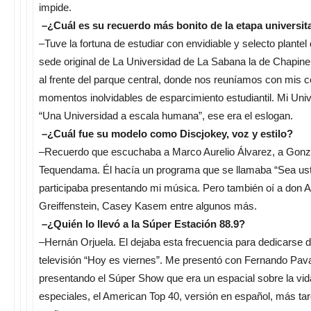
impide.
–¿Cuál es su recuerdo más bonito de la etapa universit
–Tuve la fortuna de estudiar con envidiable y selecto plantel 
sede original de La Universidad de La Sabana la de Chapinero
al frente del parque central, donde nos reuníamos con mis co
momentos inolvidables de esparcimiento estudiantil. Mi Uni
“Una Universidad a escala humana”, ese era el eslogan.
–¿Cuál fue su modelo como Discjokey, voz y estilo?
–Recuerdo que escuchaba a Marco Aurelio Álvarez, a Gonz
Tequendama. Él hacía un programa que se llamaba “Sea uste
participaba presentando mi música. Pero también oí a don 
Greiffenstein, Casey Kasem entre algunos más.
–¿Quién lo llevó a la Súper Estación 88.9?
–Hernán Orjuela. El dejaba esta frecuencia para dedicarse d
televisión “Hoy es viernes”. Me presentó con Fernando Pa
presentando el Súper Show que era un espacial sobre la vida
especiales, el American Top 40, versión en español, más tard