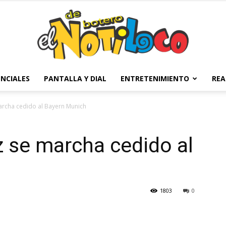
NCIALES
PANTALLA Y DIAL
ENTRETENIMIENTO
REA
El
archa cedido al Bayern Munich
 se marcha cedido al
Notiloco
1803
0
de