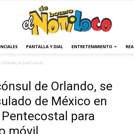
NCIALES
PANTALLA Y DIAL
ENTRETENIMIENTO
REA
El
 Orlando, se juntó con el...
cónsul de Orlando, se
Notiloco
sulado de México en
s Pentecostal para
o móvil.
de