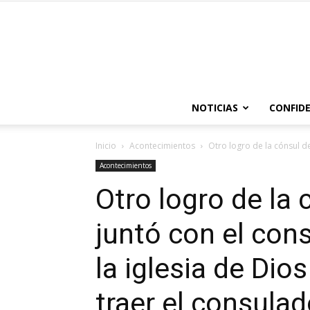
NOTICIAS
CONFIDE
Inicio
Acontecimientos
Otro logro de la cónsul de
Acontecimientos
Otro logro de la 
juntó con el con
la iglesia de Dio
traer el consulad